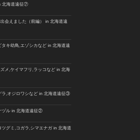
n 北海道遠征⑦
出会えました（前編） in 北海道遠
タキ幼鳥,エゾシカなど in 北海道遠
メ,ケイマフリ,ラッコなど in 北海
ラ,オジロワシなど in 北海道遠征③
ヅル in 北海道遠征②
ツグミ,コガラ,シマエナガ in 北海道