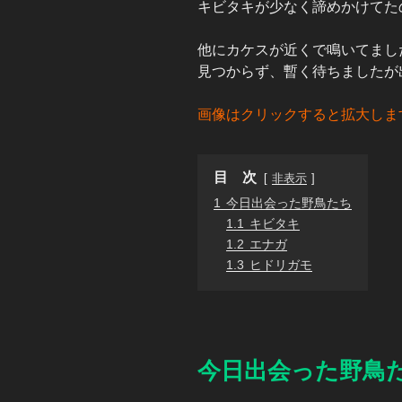
キビタキが少なく諦めかけてた
他にカケスが近くで鳴いてまし
見つからず、暫く待ちましたが
画像はクリックすると拡大しま
目 次
非表示
1
今日出会った野鳥たち
1.1
キビタキ
1.2
エナガ
1.3
ヒドリガモ
今日出会った野鳥