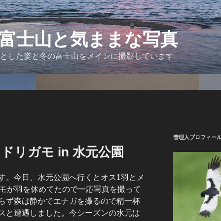
富士山と気ままな写真
とした姿と冬の富士山をメインに撮影しています
管理人プロフィー
ドリガモ in 水元公園
す。今日、水元公園へ行くとオス1羽とメ
ガモが羽を休めてたので一応写真を撮って
らず森は静かでエナガを撮るので精一杯
スと遭遇しました。今シーズンの水元は