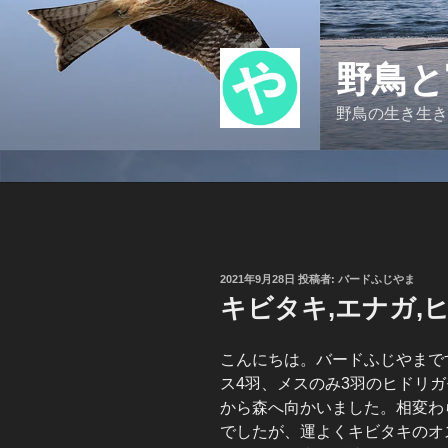
コ
ン
テ
野鳥と
ン
ツ
野鳥の生き生き
へ
ス
キ
ッ
プ
投
2021年9月28日
投稿者:
バードふじやま
稿
キビタキ,エナガ,ヒ
日:
こんにちは。バードふじやまで
ス4羽、メスのみ3羽のヒドリ
から森へ向かいました。相変わ
でしたが、運よくキビタキのオ