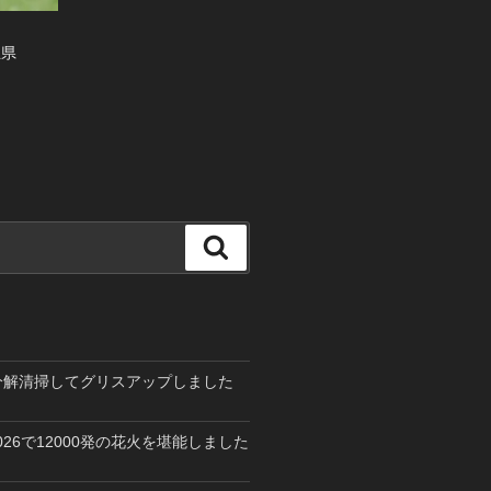
玉県
検
索
を分解清掃してグリスアップしました
26で12000発の花火を堪能しました