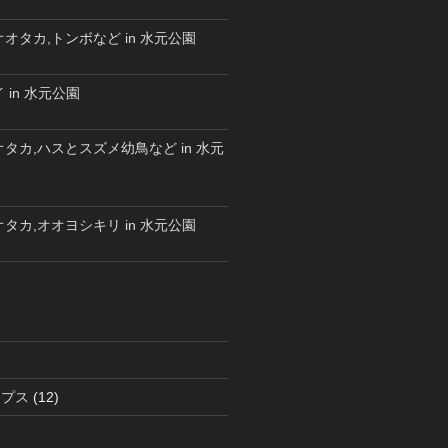
オタカ,トンボなど in 水元公園
 in 水元公園
タカ,ハスとスズメ幼鳥など in 水元
タカ,オオヨシキリ in 水元公園
ラプス
(12)