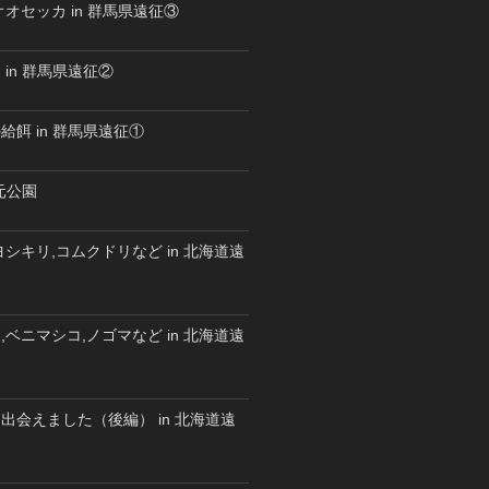
オセッカ in 群馬県遠征③
in 群馬県遠征②
餌 in 群馬県遠征①
水元公園
シキリ,コムクドリなど in 北海道遠
ベニマシコ,ノゴマなど in 北海道遠
出会えました（後編） in 北海道遠