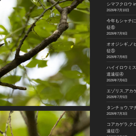
シマフクロウ i
2026年7月10日
今年もシャチに
征⑥
2026年7月9日
オオジシギ,ノビ
征⑤
2026年7月8日
ハイイロウミスズ
道遠征④
2026年7月6日
エゾリス,アカゲ
2026年7月5日
タンチョウ,マナ
2026年7月3日
コアカゲラ,クロ
遠征①