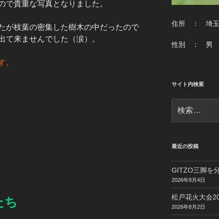
ので貴重な写真となりました。
住所 ： 埼
たが枝葉の密集した樹木の中だったので
出て来ませんでした（涙）。
性別 ： 男
す。
サイト内検索
検
索:
最近の投稿
GITZO三脚
2026年8月4日
松戸花火大会20
たち
2026年8月2日