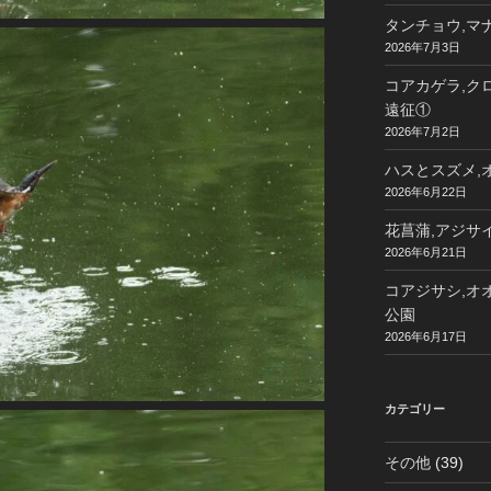
タンチョウ,マナ
2026年7月3日
コアカゲラ,クロ
遠征①
2026年7月2日
ハスとスズメ,オ
2026年6月22日
花菖蒲,アジサイ
2026年6月21日
コアジサシ,オオ
公園
2026年6月17日
カテゴリー
その他
(39)