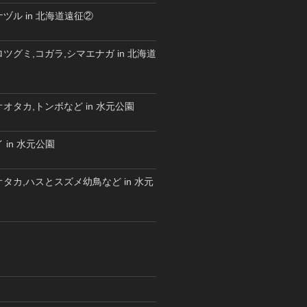
ヅル in 北海道遠征②
ツグミ,コガラ,シマエナガ in 北海道
オタカ,トンボなど in 水元公園
 in 水元公園
タカ,ハスとスズメ幼鳥など in 水元