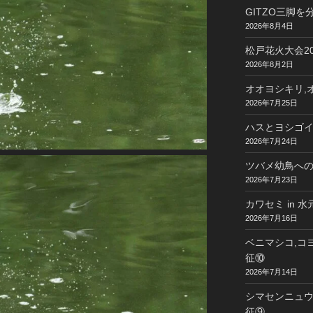
GITZO三脚
2026年8月4日
松戸花火大会20
2026年8月2日
オオヨシキリ,オ
2026年7月25日
ハスとヨシゴイ 
2026年7月24日
ツバメ幼鳥への給
2026年7月23日
カワセミ in 
2026年7月16日
ベニマシコ,コヨ
征⑩
2026年7月14日
シマセンニュウ,
征⑨