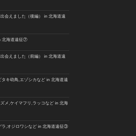
出会えました（後編） in 北海道遠
n 北海道遠征⑦
出会えました（前編） in 北海道遠
タキ幼鳥,エゾシカなど in 北海道遠
メ,ケイマフリ,ラッコなど in 北海
ラ,オジロワシなど in 北海道遠征③