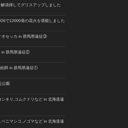
を分解清掃してグリスアップしました
26で12000発の花火を堪能しました
オセッカ in 群馬県遠征③
in 群馬県遠征②
餌 in 群馬県遠征①
水元公園
シキリ,コムクドリなど in 北海道遠
ベニマシコ,ノゴマなど in 北海道遠