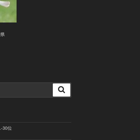
玉県
検
索
-30位