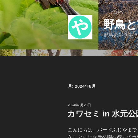
コ
ン
テ
野鳥と
ン
ツ
野鳥の生き生き
へ
ス
キ
ッ
プ
月:
2024年8月
投
2024年8月23日
稿
カワセミ in 水元公
日:
こんにちは。バードふじやまで
久しぶりに水元公園へ行ってカ