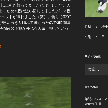
月以上引き籠ってましたね（汗）。で、カ
出すため♀親は追い回してましたが、♂親
ショットが撮れました（笑）。曇りで32℃
が思いっきり晴れて暑かったので3時間ほ
住所 ： 埼
時間後の予報が外れる天気予報っていっ
性別 ： 男
す。
サイト内検索
検
索:
最近の投稿
年間のベスト21
2026年8月7日