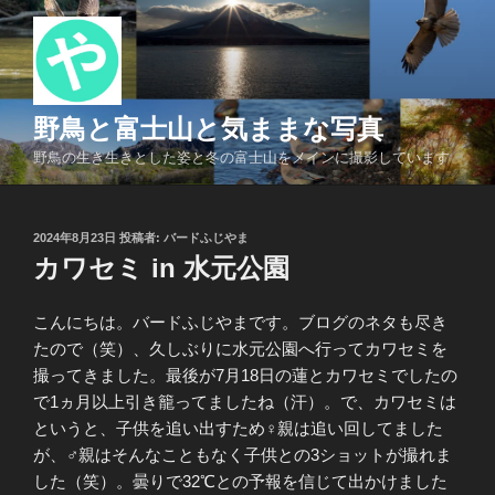
コ
ン
テ
ン
ツ
野鳥と富士山と気ままな写真
へ
野鳥の生き生きとした姿と冬の富士山をメインに撮影しています
ス
キ
ッ
投
2024年8月23日
投稿者:
バードふじやま
プ
稿
カワセミ in 水元公園
日:
こんにちは。バードふじやまです。ブログのネタも尽き
たので（笑）、久しぶりに水元公園へ行ってカワセミを
撮ってきました。最後が7月18日の蓮とカワセミでしたの
で1ヵ月以上引き籠ってましたね（汗）。で、カワセミは
というと、子供を追い出すため♀親は追い回してました
が、♂親はそんなこともなく子供との3ショットが撮れま
した（笑）。曇りで32℃との予報を信じて出かけました