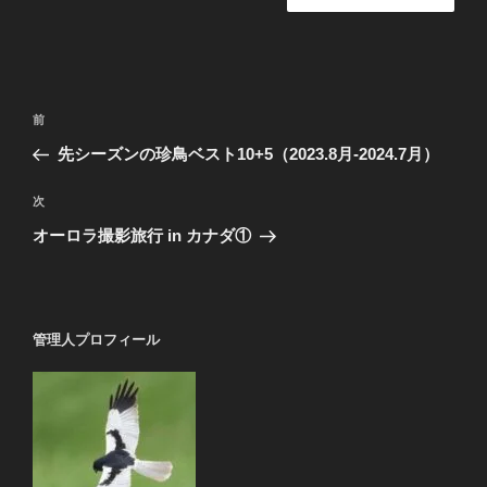
投
前
前
稿
の
先シーズンの珍鳥ベスト10+5（2023.8月-2024.7月）
ナ
投
ビ
稿
次
次
ゲ
の
オーロラ撮影旅行 in カナダ①
投
ー
稿
シ
ョ
管理人プロフィール
ン