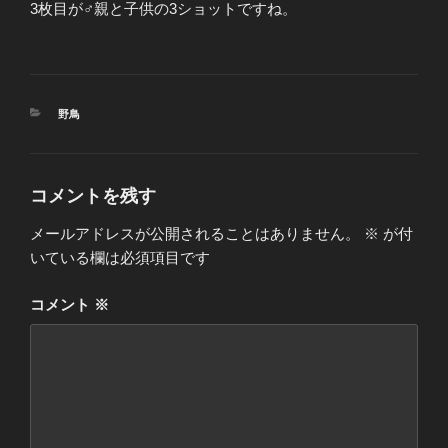
3枚目が♂親と子供の3ショットですね。
カ
野鳥
テ
ゴ
リ
ー
コメントを残す
メールアドレスが公開されることはありません。
※
が付
いている欄は必須項目です
コメント
※