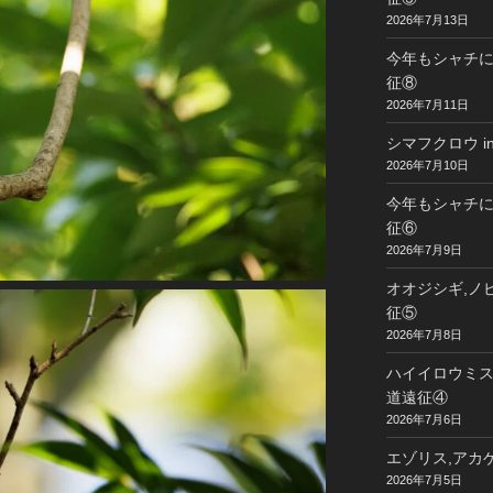
2026年7月13日
今年もシャチに
征⑧
2026年7月11日
シマフクロウ i
2026年7月10日
今年もシャチに
征⑥
2026年7月9日
オオジシギ,ノビ
征⑤
2026年7月8日
ハイイロウミスズ
道遠征④
2026年7月6日
エゾリス,アカゲ
2026年7月5日