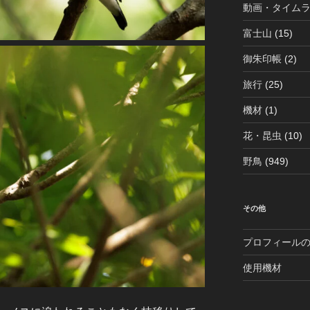
動画・タイム
富士山
(15)
御朱印帳
(2)
旅行
(25)
機材
(1)
花・昆虫
(10)
野鳥
(949)
その他
プロフィール
使用機材