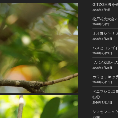
GITZO三脚
2026年8月4日
松戸花火大会20
2026年8月2日
オオヨシキリ,オ
2026年7月25日
ハスとヨシゴイ 
2026年7月24日
ツバメ幼鳥への給
2026年7月23日
カワセミ in 
2026年7月16日
ベニマシコ,コヨ
征⑩
2026年7月14日
シマセンニュウ,
征⑨