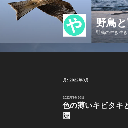
コ
ン
テ
野鳥と
ン
ツ
野鳥の生き生き
へ
ス
キ
ッ
プ
月:
2022年9月
投
2022年9月30日
稿
色の薄いキビタキと
日:
園