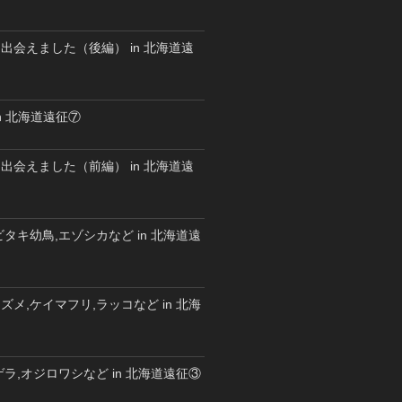
出会えました（後編） in 北海道遠
n 北海道遠征⑦
出会えました（前編） in 北海道遠
タキ幼鳥,エゾシカなど in 北海道遠
メ,ケイマフリ,ラッコなど in 北海
ラ,オジロワシなど in 北海道遠征③