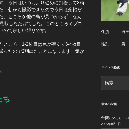
す。今日はいつもより遅めに到着して8時
た。朝から撮影できたので今日は余裕だ
た。ところが他の鳥が見つからず、なん
を撮影しただけでした。このところミゾゴ
いので寂しい限りです。
住所 ： 埼
性別 ： 男
ところ、1-2枚目は色が濃くて3-4枚目
撮ったので2羽出たことになります。気が
サイト内検索
す。
検
索:
たち
最近の投稿
年間のベスト21
2026年8月7日