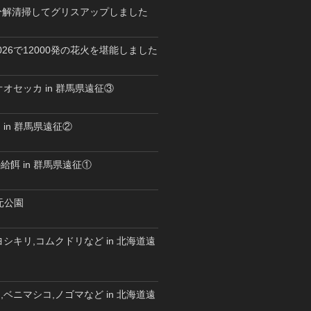
を分解清掃してグリスアップしました
26で12000発の花火を堪能しました
オセッカ in 群馬県遠征③
in 群馬県遠征②
餌 in 群馬県遠征①
水元公園
シキリ,コムクドリなど in 北海道遠
ベニマシコ,ノゴマなど in 北海道遠