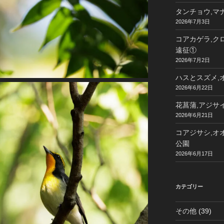
タンチョウ,マナ
2026年7月3日
コアカゲラ,クロ
遠征①
2026年7月2日
ハスとスズメ,オ
2026年6月22日
花菖蒲,アジサイ
2026年6月21日
コアジサシ,オオ
公園
2026年6月17日
カテゴリー
その他
(39)