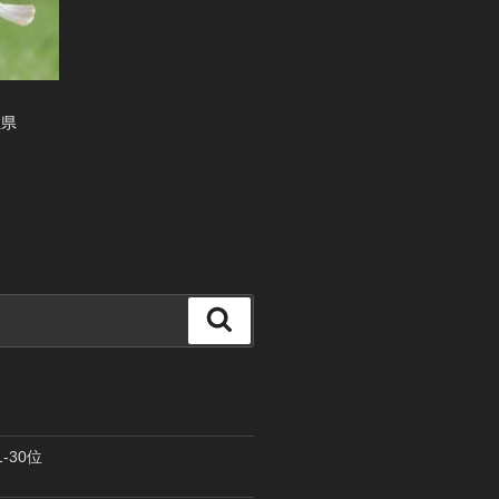
玉県
検
索
-30位