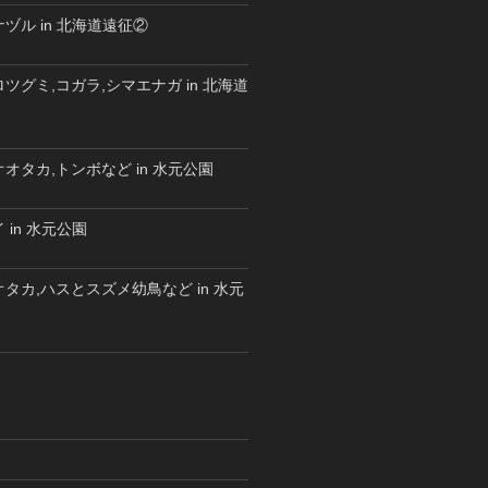
ヅル in 北海道遠征②
ツグミ,コガラ,シマエナガ in 北海道
オタカ,トンボなど in 水元公園
 in 水元公園
タカ,ハスとスズメ幼鳥など in 水元