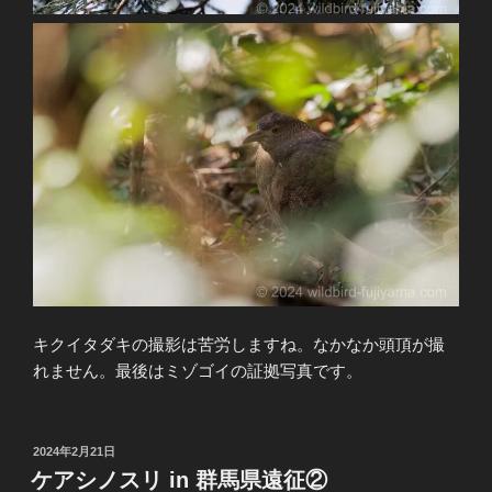
キクイタダキの撮影は苦労しますね。なかなか頭頂が撮
れません。最後はミゾゴイの証拠写真です。
投
2024年2月21日
稿
ケアシノスリ in 群馬県遠征②
日: