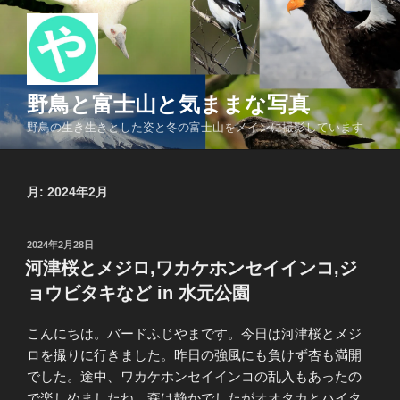
コ
ン
テ
ン
ツ
野鳥と富士山と気ままな写真
へ
野鳥の生き生きとした姿と冬の富士山をメインに撮影しています
ス
キ
ッ
月:
2024年2月
プ
投
2024年2月28日
稿
河津桜とメジロ,ワカケホンセイインコ,ジ
日:
ョウビタキなど in 水元公園
こんにちは。バードふじやまです。今日は河津桜とメジ
ロを撮りに行きました。昨日の強風にも負けず杏も満開
でした。途中、ワカケホンセイインコの乱入もあったの
で楽しめましたね。森は静かでしたがオオタカとハイタ