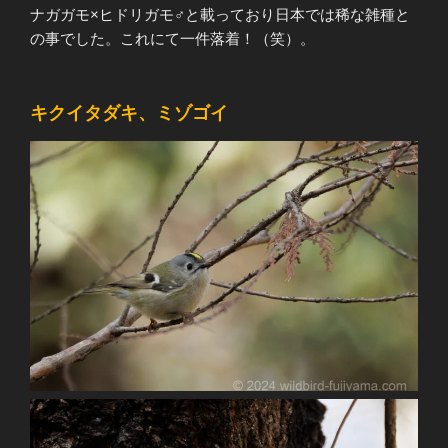
ナガガモ×ヒドリガモ♂と載っており日本では稀な雑種と
の事でした。これにて一件落着！（笑）。
キクイタダキ、ミゾゴイ