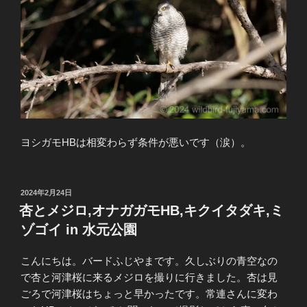
ヨシガモHBは相変わらず条件が悪いです（涙）。
投
2024年2月24日
稿
杏とメジロ,オナガガモHB,キクイタダキ,ミ
日:
ゾゴイ in 水元公園
こんにちは。バードふじやまです。久しぶりの青空なの
で杏と河津桜に来るメジロを撮りに行きました。杏は見
ごろで河津桜はちょっと早かったです。常連さんに変わ