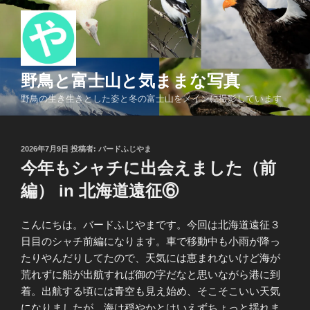
コ
ン
テ
ン
ツ
野鳥と富士山と気ままな写真
へ
野鳥の生き生きとした姿と冬の富士山をメインに撮影しています
ス
キ
ッ
投
2026年7月9日
投稿者:
バードふじやま
プ
稿
今年もシャチに出会えました（前
日:
編） in 北海道遠征⑥
こんにちは。バードふじやまです。今回は北海道遠征３
日目のシャチ前編になります。車で移動中も小雨が降っ
たりやんだりしてたので、天気には恵まれないけど海が
荒れずに船が出航すれば御の字だなと思いながら港に到
着。出航する頃には青空も見え始め、そこそこいい天気
になりましたが、海は穏やかとはいえずちょっと揺れま