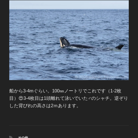
船から3-4mぐらい。100㎜ノートリでこれです（1-2枚
目）😍3-4枚目は1頭離れて泳いでいた♂のシャチ。逆ぞり
した背びれの高さは2ｍあります。
カ
その他