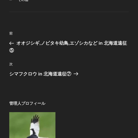
テ
ゴ
リ
ー
投
前
前
稿
の
オオジシギ,ノビタキ幼鳥,エゾシカなど in 北海道遠征
ナ
投
⑤
ビ
稿
ゲ
次
次
の
ー
シマフクロウ in 北海道遠征⑦
投
シ
稿
ョ
ン
管理人プロフィール