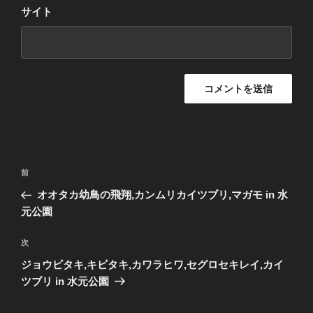
サイト
投
前
前
稿
の
オオタカ幼鳥の飛翔,カンムリカイツブリ,マガモ in 水
ナ
投
元公園
ビ
稿
ゲ
次
次
の
ー
ジョウビタキ,キビタキ,カワラヒワ,セグロセキレイ,カイ
投
シ
ツブリ in 水元公園
稿
ョ