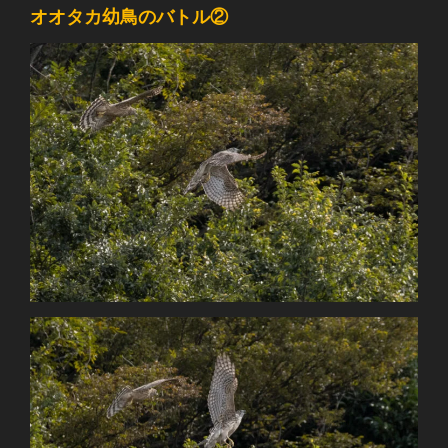
オオタカ幼鳥のバトル②