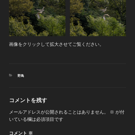
画像をクリックして拡大させてご覧ください。
カ
野鳥
テ
ゴ
リ
ー
コメントを残す
メールアドレスが公開されることはありません。
※
が付
いている欄は必須項目です
コメント
※