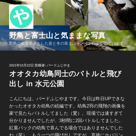
コ
ン
テ
ン
ツ
野鳥と富士山と気ままな写真
へ
野鳥の生き生きとした姿と冬の富士山をメインに撮影しています
ス
キ
ッ
投
2021年10月22日
投稿者:
バードふじやま
プ
稿
オオタカ幼鳥同士のバトルと飛び
日:
出し in 水元公園
こんにちは。バードふじやまです。今日は昨日UPできな
かったオオタカ幼鳥の続編です。幼鳥2羽の飛翔の画像を
家で見たらバトルしてました（驚）。現場では速すぎて
分かりませんでしたが、3秒間に2回バトルしてました。
紅葉バックの幼鳥で喜んでる場合ではありませんでした
ね（笑）。もう一つの飛び出しですが、直後にホバリン