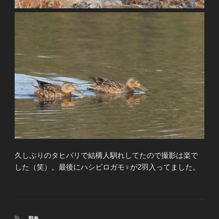
久しぶりのタヒバリで結構人馴れしてたので撮影は楽で
した（笑）。最後にハシビロガモ♀が2羽入ってました。
カ
野鳥