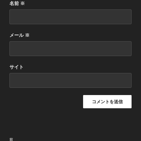
名前
※
メール
※
サイト
投
前
前