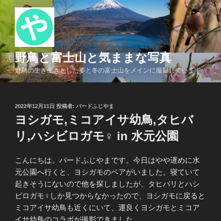
コ
ン
テ
ン
ツ
野鳥と富士山と気ままな写真
へ
野鳥の生き生きとした姿と冬の富士山をメインに撮影しています
ス
キ
ッ
投
2022年12月11日
投稿者:
バードふじやま
プ
稿
ヨシガモ,ミコアイサ幼鳥,タヒバ
日:
リ,ハシビロガモ♀ in 水元公園
こんにちは。バードふじやまです。今日はやや遅めに水
元公園へ行くと、ヨシガモのペアがいました。寝ていて
起きそうにないので他を探しましたが、タヒバリとハシ
ビロガモ♀しか見つからなかったので、ヨシガモに戻ると
ミコアイサ幼鳥も近くにいて、運良くヨシガモとミコア
イサ幼鳥のコラボが撮影できました。