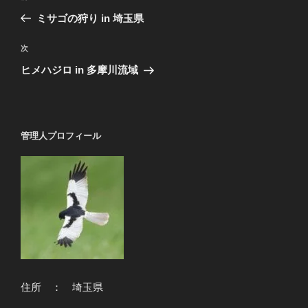
稿
の
ミサゴの狩り in 埼玉県
ナ
投
ビ
稿
次
次
ゲ
の
ヒメハジロ in 多摩川流域
投
ー
稿
シ
ョ
管理人プロフィール
ン
住所 ： 埼玉県