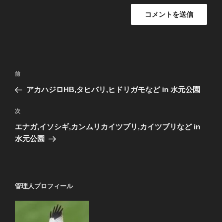
投
前
前
稿
の
アカハジロHB,タヒバリ,ヒドリガモなど in 水元公園
ナ
投
ビ
稿
次
次
ゲ
の
エナガ,イソシギ,カンムリカイツブリ,カイツブリなど in
投
ー
水元公園
稿
シ
ョ
ン
管理人プロフィール