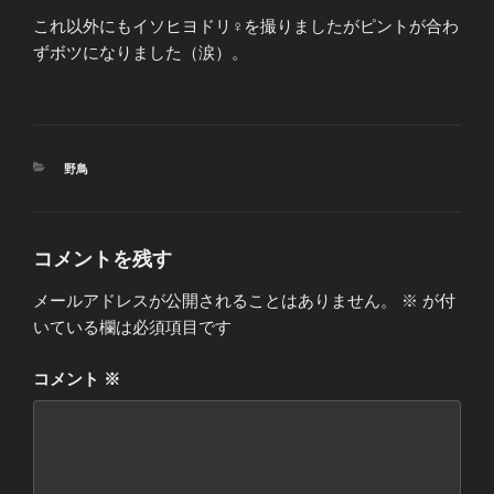
これ以外にもイソヒヨドリ♀を撮りましたがピントが合わ
ずボツになりました（涙）。
カ
野鳥
テ
ゴ
リ
ー
コメントを残す
メールアドレスが公開されることはありません。
※
が付
いている欄は必須項目です
コメント
※