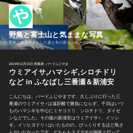
コ
ン
テ
ン
ツ
野鳥と富士山と気ままな写真
へ
野鳥の生き生きとした姿と冬の富士山をメインに撮影しています
ス
キ
ッ
投
2024年12月15日
投稿者:
バードふじやま
プ
稿
ウミアイサ,ハマシギ,シロチドリ
日:
など in ふなばし三番瀬＆新浦安
こんにちは。バードふじやまです。久しぶりに行った三
番瀬のウミアイサ♂は遠距離で勝負にならず、干潟はいつ
ものハマシギを中心にミヤコドリ、シロチドリ、ダイゼ
ンなどでした。その後の新浦安はウミアイサ♀、イソシ
ギ、イソヒヨドリ♀はいたものの、びっくりするほど鳥さ
んがいなかったです。どちらもスズガモが例年と打って