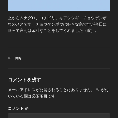
上からムナグロ、コチドリ、キアシシギ、チョウゲンボ
ウのメスです。チョウゲンボウは好きな鳥ですが今日に
限って言えば余計なことをしてくれました（涙）。
カ
野鳥
テ
ゴ
リ
ー
コメントを残す
メールアドレスが公開されることはありません。
※
が付
いている欄は必須項目です
コメント
※