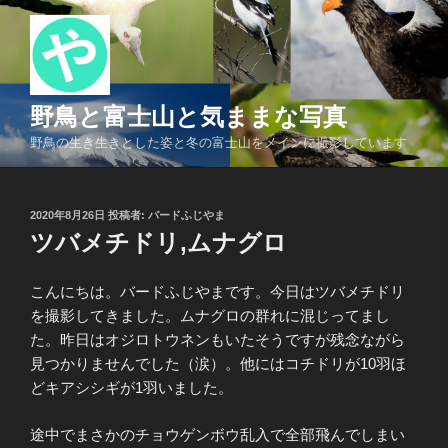
コ
ン
テ
ン
ツ
野鳥と富士山と気ままな写真
へ
野鳥の生き生きとした姿と冬の富士山をメインに撮影しています
ス
キ
ッ
投
2020年8月26日
投稿者:
バードふじやま
プ
稿
ツバメチドリ,ムナグロ
日:
こんにちは。バードふじやまです。今日はツバメチドリ
を撮影してきました。ムナグロの群れに混じってまし
た。昨日はオジロトウネンもいたそうですが残念ながら
見つかりませんでした（涙）。他にはコチドリが10羽ほ
どキアシシギが1羽いました。
途中でまさかのチョウゲンボウ乱入で全部飛んでしまい