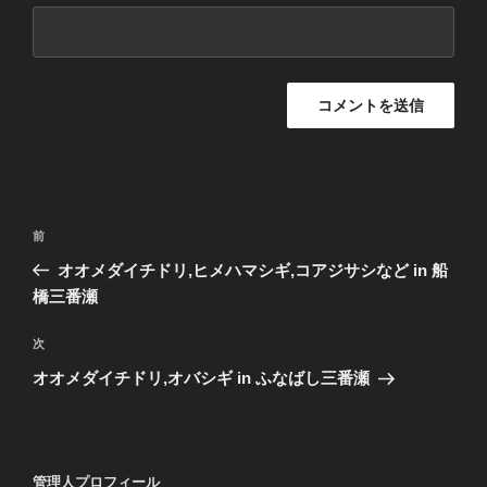
投
前
前
稿
の
オオメダイチドリ,ヒメハマシギ,コアジサシなど in 船
ナ
投
橋三番瀬
ビ
稿
ゲ
次
次
の
ー
オオメダイチドリ,オバシギ in ふなばし三番瀬
投
シ
稿
ョ
ン
管理人プロフィール