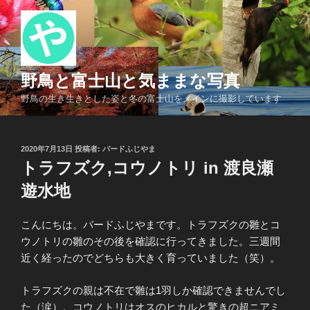
コ
ン
テ
ン
ツ
野鳥と富士山と気ままな写真
へ
野鳥の生き生きとした姿と冬の富士山をメインに撮影しています
ス
キ
ッ
投
2020年7月13日
投稿者:
バードふじやま
プ
稿
トラフズク,コウノトリ in 渡良瀬
日:
遊水地
こんにちは。バードふじやまです。トラフズクの雛とコ
ウノトリの雛のその後を確認に行ってきました。三週間
近く経ったのでどちらも大きく育っていました（笑）。
トラフズクの親は不在で雛は1羽しか確認できませんでし
た（涙）。コウノトリはオスのヒカルと驚きの超ニアミ