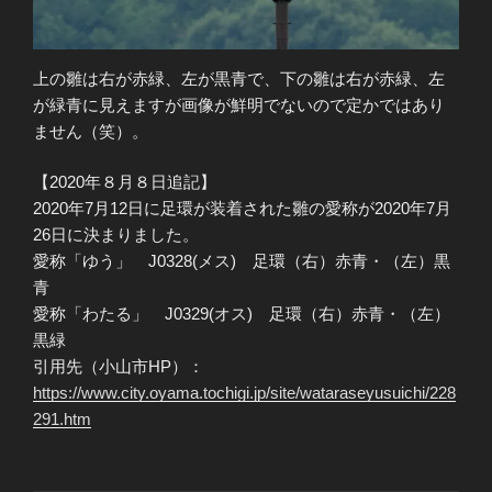
上の雛は右が赤緑、左が黒青で、下の雛は右が赤緑、左
が緑青に見えますが画像が鮮明でないので定かではあり
ません（笑）。
【2020年８月８日追記】
2020年7月12日に足環が装着された雛の愛称が2020年7月
26日に決まりました。
愛称「ゆう」 J0328(メス) 足環（右）赤青・（左）黒
青
愛称「わたる」 J0329(オス) 足環（右）赤青・（左）
黒緑
引用先（小山市HP）：
https://www.city.oyama.tochigi.jp/site/wataraseyusuichi/228
291.htm