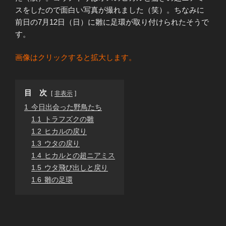
スをしたので面白い写真が撮れました（笑）。ちなみに
前日の7月12日（日）に雛に足環が取り付けられたそうで
す。
画像はクリックすると拡大します。
目 次
非表示
1
今日出会った野鳥たち
1.1
トラフズクの雛
1.2
ヒカルの戻り
1.3
ウタの戻り
1.4
ヒカルとの超ニアミス
1.5
ウタ飛び出しと戻り
1.6
雛の足環