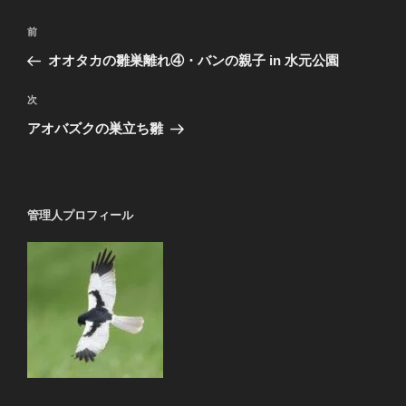
投
前
前
稿
の
オオタカの雛巣離れ④・バンの親子 in 水元公園
ナ
投
ビ
稿
次
次
ゲ
の
アオバズクの巣立ち雛
投
ー
稿
シ
ョ
管理人プロフィール
ン