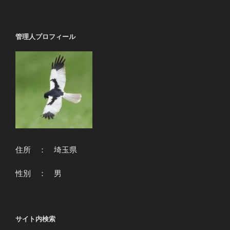
稿
シ
ョ
管理人プロフィール
ン
住所 ： 埼玉県
性別 ： 男
サイト内検索