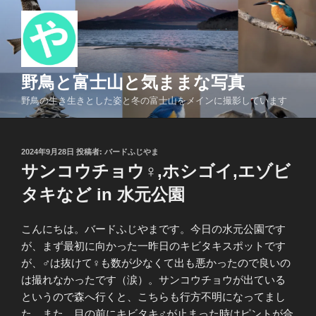
コ
ン
テ
ン
ツ
野鳥と富士山と気ままな写真
へ
野鳥の生き生きとした姿と冬の富士山をメインに撮影しています
ス
キ
ッ
投
2024年9月28日
投稿者:
バードふじやま
プ
稿
サンコウチョウ♀,ホシゴイ,エゾビ
日:
タキなど in 水元公園
こんにちは。バードふじやまです。今日の水元公園です
が、まず最初に向かった一昨日のキビタキスポットです
が、♂は抜けて♀も数が少なくて出も悪かったので良いの
は撮れなかったです（涙）。サンコウチョウが出ている
というので森へ行くと、こちらも行方不明になってまし
た。また、目の前にキビタキ♂が止まった時はピントが合