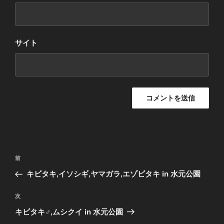
サイト
投
前
前
稿
の
キビタキ,イソシギ,ヤマガラ,エゾビタキ in 水元公園
ナ
投
ビ
稿
次
次
ゲ
の
キビタキ♂,ムシクイ in 水元公園
投
ー