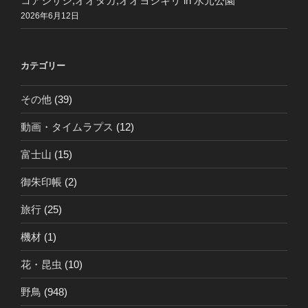
コアジサシ,オオタカ,オオヨシキリ in 水元公園
2026年6月12日
カテゴリー
その他
(39)
動画・タイムラプス
(12)
富士山
(15)
御朱印帳
(2)
旅行
(25)
機材
(1)
花・昆虫
(10)
野鳥
(948)