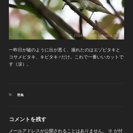
一昨日が嘘のように出が悪く、撮れたのはエゾビタキと
コサメビタキ、キビタキ♂だけ。これで一番いいカットで
す（涙）。
カ
野鳥
テ
ゴ
リ
ー
コメントを残す
メールアドレスが公開されることはありません。
※
が付