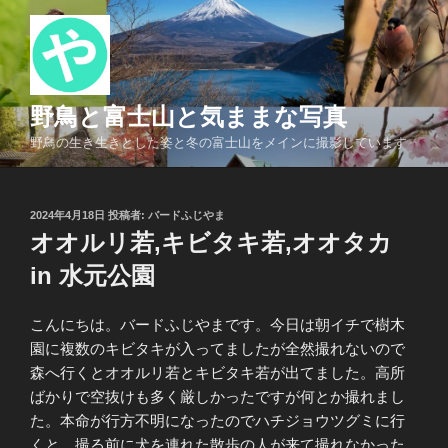
コ
ン
テ
ン
ツ
野鳥と富士山と気ままな写真
へ
野鳥の生き生きとした姿と冬の富士山をメインに撮影しています
ス
キ
ッ
投
2024年4月18日
投稿者:
バードふじやま
プ
稿
オオルリ若,キビタキ若,オオタカ
日:
in 水元公園
こんにちは。バードふじやまです。今日は朝イチで樹木
園に複数のキビタキが入ってましたが全然撮れないので
森へ行くとオオルリ若とキビタキ若が出てました。高所
ばかりで空抜けも多く厳しかったですが何とか撮れまし
た。本命が行方不明になったのでハチジョウツグミに行
くと、撮る前に犬を連れた散歩の人が来て撮れなかった