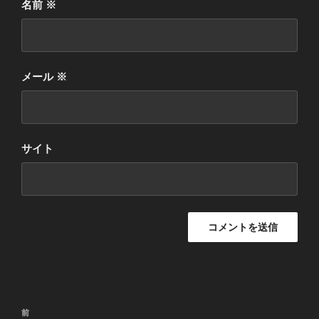
名前
※
メール
※
サイト
投
前
前