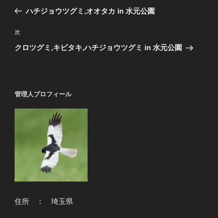
稿
の
ハチジョウツグミ,オオタカ in 水元公園
ナ
投
ビ
稿
次
次
ゲ
の
クロツグミ,キビタキ,ハチジョウツグミ in 水元公園
投
ー
稿
シ
ョ
管理人プロフィール
ン
住所 ： 埼玉県