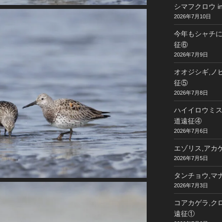
シマフクロウ i
2026年7月10日
今年もシャチに
征⑥
2026年7月9日
オオジシギ,ノビ
征⑤
2026年7月8日
ハイイロウミスズ
道遠征④
2026年7月6日
エゾリス,アカゲ
2026年7月5日
タンチョウ,マナ
2026年7月3日
コアカゲラ,クロ
遠征①