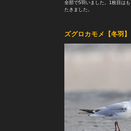
全部で5羽いました。1枚目は
たきました。
ズグロカモメ【冬羽】