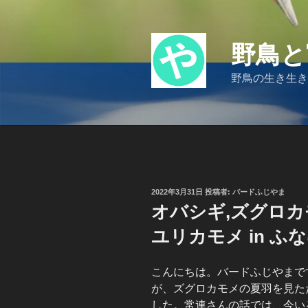
コ
ン
テ
野鳥と
ン
ツ
野鳥の生き生き
へ
ス
キ
ッ
プ
投
2022年3月31日
投稿者:
バードふじやま
稿
オバシギ,ズグロカ
日:
ユリカモメ in ふ
こんにちは。バードふじやまで
が、ズグロカモメの夏羽を見た
した。常連さんの話では、今い