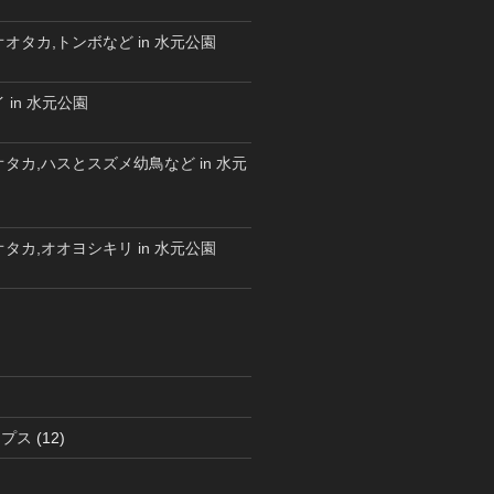
オタカ,トンボなど in 水元公園
 in 水元公園
タカ,ハスとスズメ幼鳥など in 水元
タカ,オオヨシキリ in 水元公園
ラプス
(12)