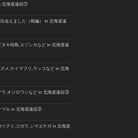
n 北海道遠征⑦
出会えました（前編） in 北海道遠
タキ幼鳥,エゾシカなど in 北海道遠
メ,ケイマフリ,ラッコなど in 北海
ラ,オジロワシなど in 北海道遠征③
ヅル in 北海道遠征②
ツグミ,コガラ,シマエナガ in 北海道