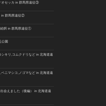
オセッカ in 群馬県遠征③
in 群馬県遠征②
餌 in 群馬県遠征①
水元公園
シキリ,コムクドリなど in 北海道遠
ベニマシコ,ノゴマなど in 北海道遠
出会えました（後編） in 北海道遠