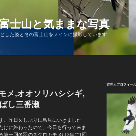
富士山と気ままな写真
とした姿と冬の富士山をメインに撮影しています
管理人プロフィー
モメ,オオソリハシシギ,
なばし三番瀬
す。昨日久しぶりに鳥見にいきました
だけに終わったので、今日も行って来ま
る第一回冬羽のズグロカモメは3年に1回