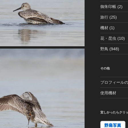
御朱印帳
(2)
旅行
(25)
機材
(1)
花・昆虫
(10)
野鳥
(948)
その他
プロフィール
使用機材
宜しかったらクリ