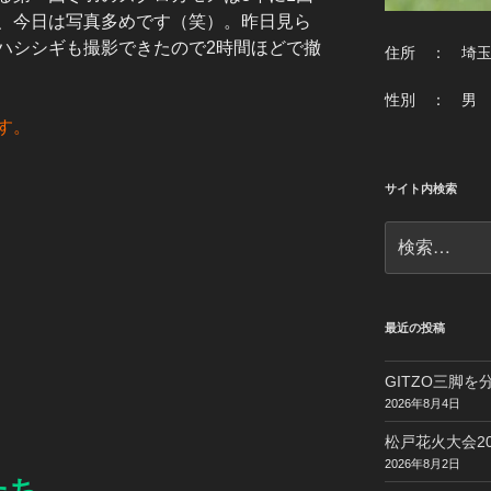
、今日は写真多めです（笑）。昨日見ら
ハシシギも撮影できたので2時間ほどで撤
住所 ： 埼
性別 ： 男
す。
サイト内検索
検
索:
最近の投稿
GITZO三脚
2026年8月4日
松戸花火大会20
2026年8月2日
たち