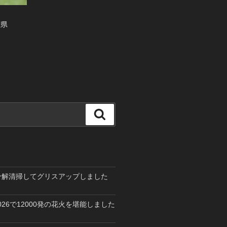
玉県
検
索
を分解清掃してグリスアップしました
26で12000発の花火を堪能しました