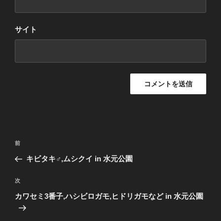
サイト
投
前
前
稿
の
キビタキ♂,ムシクイ in 水元公園
ナ
投
ビ
稿
次
次
ゲ
の
カワセミ3番子,ハシビロガモ,ヒドリガモなど in 水元公園
投
ー
稿
シ