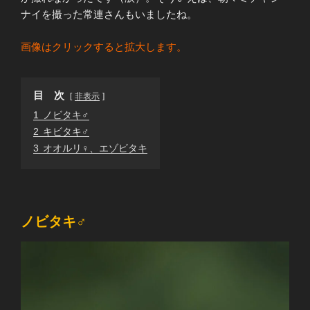
ナイを撮った常連さんもいましたね。
画像はクリックすると拡大します。
目 次
非表示
1
ノビタキ♂
2
キビタキ♂
3
オオルリ♀、エゾビタキ
ノビタキ♂