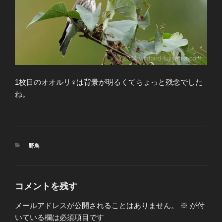
1枚目のオオルリ♀は背景が明るくてちょっと残念でした
ね。
カ
野鳥
テ
ゴ
リ
ー
コメントを残す
メールアドレスが公開されることはありません。
※
が付
いている欄は必須項目です