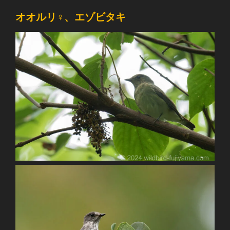
オオルリ♀、エゾビタキ