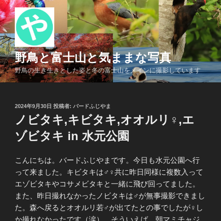
コ
ン
テ
ン
ツ
野鳥と富士山と気ままな写真
へ
野鳥の生き生きとした姿と冬の富士山をメインに撮影しています
ス
キ
ッ
投
2024年9月30日
投稿者:
バードふじやま
プ
稿
ノビタキ,キビタキ,オオルリ♀,エ
日:
ゾビタキ in 水元公園
こんにちは。バードふじやまです。今日も水元公園へ行
って来ました。キビタキは♂♀共に昨日同様に複数入って
エゾビタキやコサメビタキと一緒に飛び回ってました。
また、昨日撮れなかったノビタキは♂が無事撮影できまし
た。森へ戻るとオオルリ若♂が出てたとの事でしたが♀し
か撮れなかったです（涙）。そういえば、朝マミチャジ