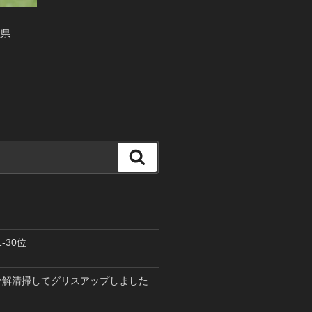
玉県
検
索
-30位
を分解清掃してグリスアップしました