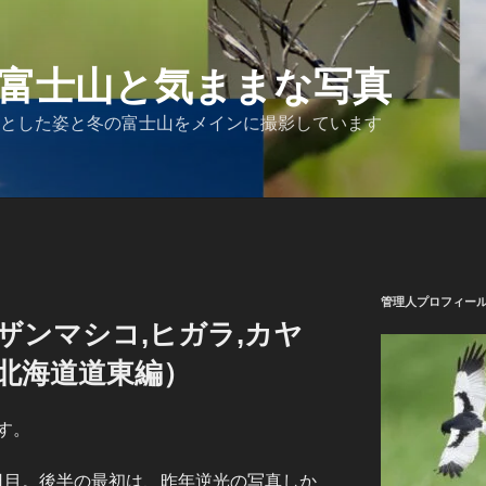
富士山と気ままな写真
とした姿と冬の富士山をメインに撮影しています
管理人プロフィー
ザンマシコ,ヒガラ,カヤ
北海道道東編）
す。
。6日目。後半の最初は、昨年逆光の写真しか