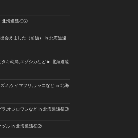
n 北海道遠征⑦
出会えました（前編） in 北海道遠
タキ幼鳥,エゾシカなど in 北海道遠
メ,ケイマフリ,ラッコなど in 北海
ラ,オジロワシなど in 北海道遠征③
ヅル in 北海道遠征②