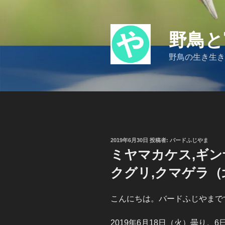
コ
ン
テ
野鳥と
ン
ツ
野鳥の生き生き
へ
ス
キ
ッ
プ
投
2019年6月30日
投稿者:
バードふじやま
稿
ミヤマカケス,ギン
日:
クグリ,クマゲラ（
こんにちは。バードふじやまで
2019年6月18日（火）曇り