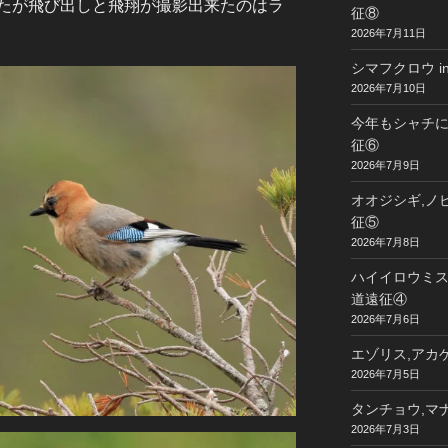
たが飛び出しと飛翔が撮影出来たのはラ
征⑧
2026年7月11日
シマフクロウ i
2026年7月10日
今年もシャチに
征⑥
2026年7月9日
オオジシギ,ノビ
征⑤
2026年7月8日
ハイイロウミスズ
道遠征④
2026年7月6日
エゾリス,アカゲ
2026年7月5日
タンチョウ,マナ
2026年7月3日