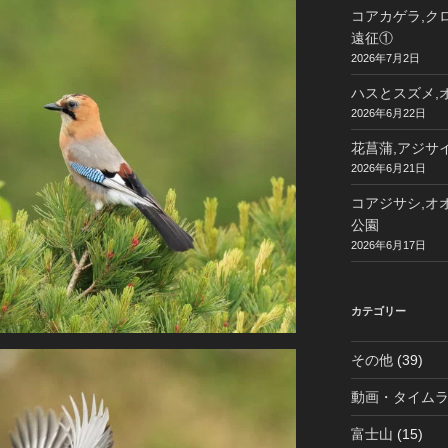
コアカゲラ,クロ
遠征①
2026年7月2日
ハスとスズメ,オ
2026年6月22日
花菖蒲,アジサイ
2026年6月21日
コアジサシ,オオ
公園
2026年6月17日
カテゴリー
その他
(39)
動画・タイム
富士山
(15)