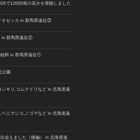
26で12000発の花火を堪能しました
オセッカ in 群馬県遠征③
in 群馬県遠征②
餌 in 群馬県遠征①
水元公園
シキリ,コムクドリなど in 北海道遠
ベニマシコ,ノゴマなど in 北海道遠
出会えました（後編） in 北海道遠