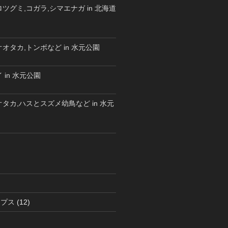
ツグミ,コガラ,シマエナガ in 北海道
オタカ,トンボなど in 水元公園
 in 水元公園
タカ,ハスとスズメ幼鳥など in 水元
ラプス
(12)