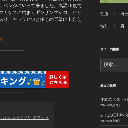
リベンジにやって来ました。気温18度で
マカケスに始まりギンザンマシコ、ヒガ
住所 ： 埼
スリ、カワラヒワと多くの野鳥に出会え
性別 ： 男
す。
サイト内検索
検
索:
最近の投稿
年間のベスト21
2026年8月7日
GITZO三脚
ヒガラ,カヤクグリ,クマゲラ
2026年8月4日