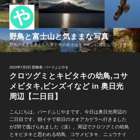
コ
ン
テ
ン
ツ
野鳥と富士山と気ままな写真
へ
野鳥の生き生きとした姿と冬の富士山をメインに撮影しています
ス
キ
ッ
投
2022年7月5日
投稿者:
バードふじやま
プ
稿
クロツグミとキビタキの幼鳥,コサ
日:
メビタキ,ビンズイなど in 奥日光
周辺【二日目】
こんにちは。バードふじやまです。今日は奥日光周辺の
二日目です。朝イチで前日のオオアカゲラへ行きました
が2羽で逃げられました（涙）。周辺でクロツグミの幼鳥
とキビタキと思われる幼鳥、コサメビタキ、ニュウナイ