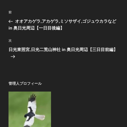
投
前
前
稿
の
オオアカゲラ,アカゲラ,ミソサザイ,ゴジュウカラなど
ナ
投
in 奥日光周辺【一日目後編】
ビ
稿
ゲ
次
次
の
ー
日光東照宮,日光二荒山神社 in 奥日光周辺【三日目前編】
投
シ
稿
ョ
ン
管理人プロフィール