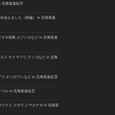
n 北海道遠征⑦
出会えました（前編） in 北海道遠
タキ幼鳥,エゾシカなど in 北海道遠
メ,ケイマフリ,ラッコなど in 北海
ラ,オジロワシなど in 北海道遠征③
ヅル in 北海道遠征②
ツグミ,コガラ,シマエナガ in 北海道