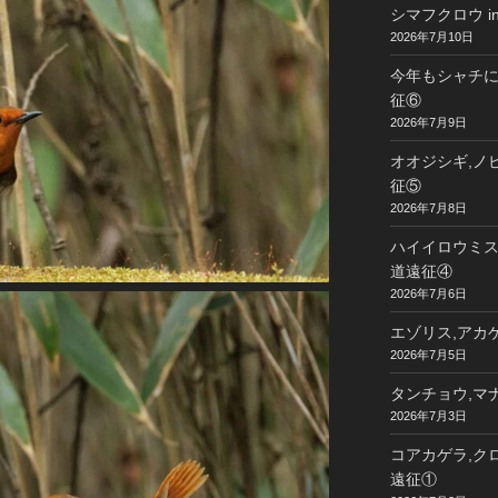
シマフクロウ i
2026年7月10日
今年もシャチに
征⑥
2026年7月9日
オオジシギ,ノビ
征⑤
2026年7月8日
ハイイロウミスズ
道遠征④
2026年7月6日
エゾリス,アカゲ
2026年7月5日
タンチョウ,マナ
2026年7月3日
コアカゲラ,クロ
遠征①