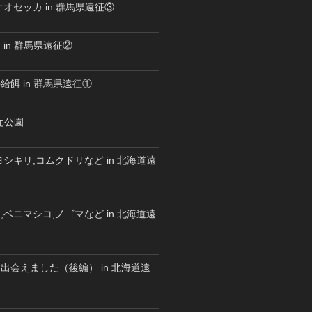
オセッカ in 群馬県遠征③
in 群馬県遠征②
餌 in 群馬県遠征①
水元公園
シキリ,コムクドリなど in 北海道遠
ベニマシコ,ノゴマなど in 北海道遠
出会えました（後編） in 北海道遠