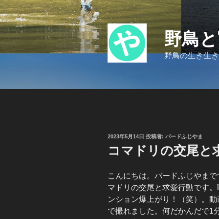
コ
ン
テ
野鳥と
ン
ツ
野鳥の生き生き
へ
ス
キ
ッ
プ
投
2023年5月14日
投稿者:
バードふじやま
稿
コマドリの交尾と求
日:
こんにちは。バードふじやまで
マドリの交尾と求愛行動です。
ンション爆上がり！（笑）。動
で撮れました。何だかんだで1