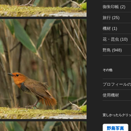
御朱印帳
(2)
旅行
(25)
機材
(1)
花・昆虫
(10)
野鳥
(948)
その他
プロフィール
使用機材
宜しかったらクリ