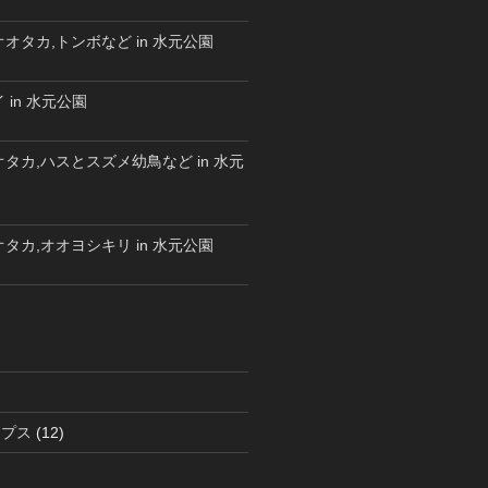
オタカ,トンボなど in 水元公園
 in 水元公園
タカ,ハスとスズメ幼鳥など in 水元
タカ,オオヨシキリ in 水元公園
ラプス
(12)