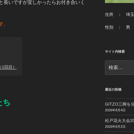
と長いですが宜しかったらお付き合いく
住所 ： 埼
す。
性別 ： 男
サイト内検索
検
（1回目）
索:
最近の投稿
たち
GITZO三脚
2026年8月4日
松戸花火大会20
2026年8月2日