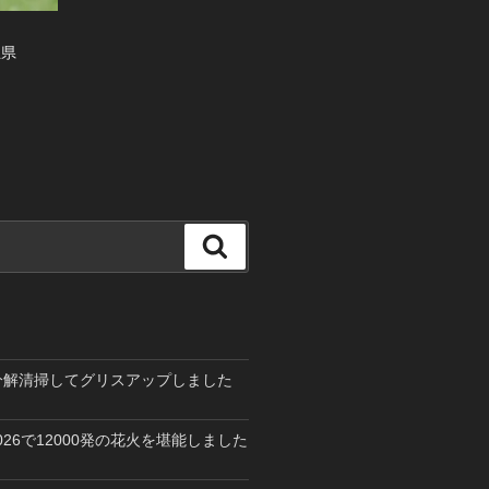
玉県
検
索
を分解清掃してグリスアップしました
26で12000発の花火を堪能しました