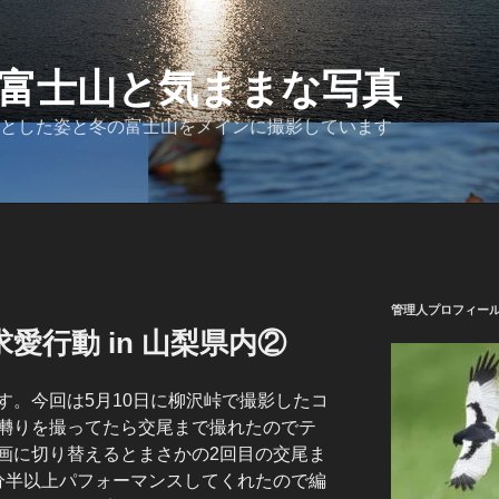
富士山と気ままな写真
とした姿と冬の富士山をメインに撮影しています
管理人プロフィー
愛行動 in 山梨県内②
す。今回は5月10日に柳沢峠で撮影したコ
囀りを撮ってたら交尾まで撮れたのでテ
画に切り替えるとまさかの2回目の交尾ま
分半以上パフォーマンスしてくれたので編