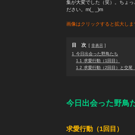
集が大変でした（笑）。ちょっ
ださい。m(_ _)m
画像はクリックすると拡大しま
目 次
非表示
1
今日出会った野鳥たち
1.1
求愛行動（1回目）
1.2
求愛行動（2回目）と交尾
今日出会った野鳥
求愛行動（1回目）