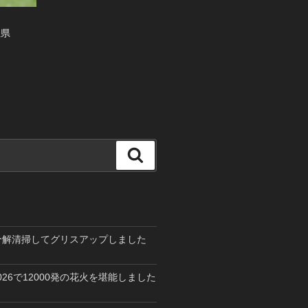
玉県
検
索
を分解清掃してグリスアップしました
26で12000発の花火を堪能しました