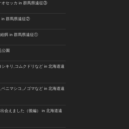
オセッカ in 群馬県遠征③
in 群馬県遠征②
餌 in 群馬県遠征①
水元公園
シキリ,コムクドリなど in 北海道遠
ベニマシコ,ノゴマなど in 北海道遠
出会えました（後編） in 北海道遠