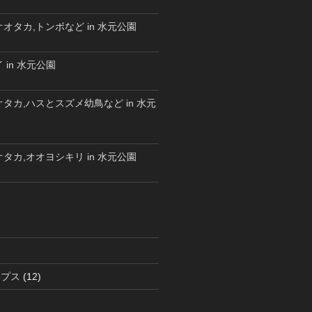
オタカ,トンボなど in 水元公園
 in 水元公園
タカ,ハスとスズメ幼鳥など in 水元
タカ,オオヨシキリ in 水元公園
ラプス
(12)