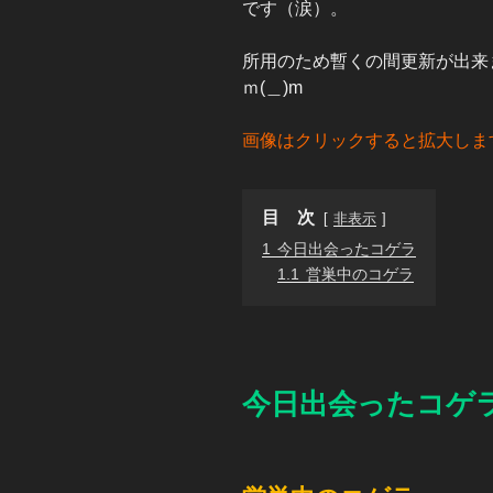
です（涙）。
所用のため暫くの間更新が出来
ｍ(＿)m
画像はクリックすると拡大しま
目 次
非表示
1
今日出会ったコゲラ
1.1
営巣中のコゲラ
今日出会ったコゲ