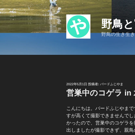
コ
ン
テ
野鳥と
ン
ツ
野鳥の生き生き
へ
ス
キ
ッ
プ
投
2022年5月1日
投稿者:
バードふじやま
稿
営巣中のコゲラ in
日:
こんにちは。バードふじやまで
すが高くて撮影できませんでし
かったので、営巣中のコゲラを
出しましたが撮影できず、親鳥