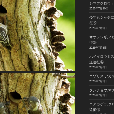
シマフクロウ i
2026年7月10日
今年もシャチに
征⑥
2026年7月9日
オオジシギ,ノビ
征⑤
2026年7月8日
ハイイロウミスズ
道遠征④
2026年7月6日
エゾリス,アカゲ
2026年7月5日
タンチョウ,マナ
2026年7月3日
コアカゲラ,クロ
遠征①