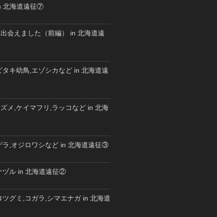
n 北海道遠征⑦
出会えました（前編） in 北海道遠
タキ幼鳥,エゾシカなど in 北海道遠
メ,ケイマフリ,ラッコなど in 北海
ラ,オジロワシなど in 北海道遠征③
ヅル in 北海道遠征②
ツグミ,コガラ,シマエナガ in 北海道