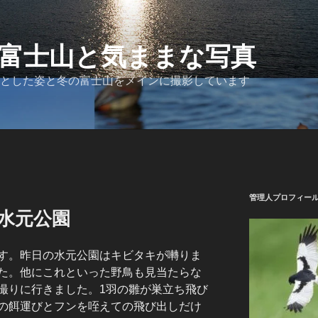
富士山と気ままな写真
とした姿と冬の富士山をメインに撮影しています
管理人プロフィー
 水元公園
す。昨日の水元公園はキビタキが囀りま
た。他にこれといった野鳥も見当たらな
撮りに行きました。1羽の雛が巣立ち飛び
の餌運びとフンを咥えての飛び出しだけ