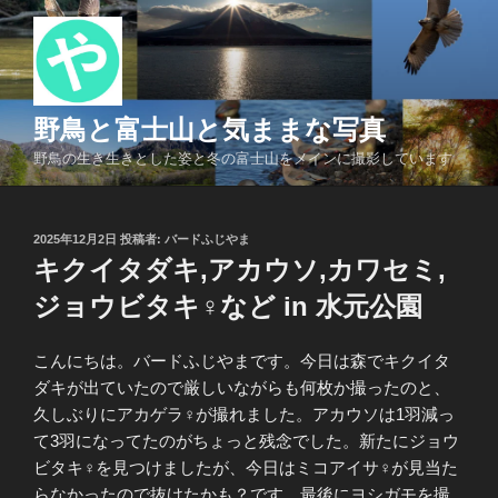
コ
ン
テ
ン
ツ
野鳥と富士山と気ままな写真
へ
野鳥の生き生きとした姿と冬の富士山をメインに撮影しています
ス
キ
ッ
投
2025年12月2日
投稿者:
バードふじやま
プ
稿
キクイタダキ,アカウソ,カワセミ,
日:
ジョウビタキ♀など in 水元公園
こんにちは。バードふじやまです。今日は森でキクイタ
ダキが出ていたので厳しいながらも何枚か撮ったのと、
久しぶりにアカゲラ♀が撮れました。アカウソは1羽減っ
て3羽になってたのがちょっと残念でした。新たにジョウ
ビタキ♀を見つけましたが、今日はミコアイサ♀が見当た
らなかったので抜けたかも？です。最後にヨシガモを撮