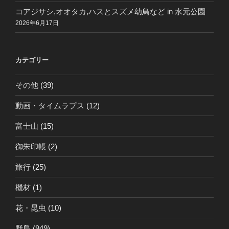
コアジサシ,オオタカ,ハスとスズメ幼鳥など in 水元公園
2026年6月17日
カテゴリー
その他
(39)
動画・タイムラプス
(12)
富士山
(15)
御朱印帳
(2)
旅行
(25)
機材
(1)
花・昆虫
(10)
野鳥
(949)