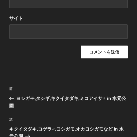
サイト
投
前
前
稿
の
ヨシガモ,タシギ,キクイタダキ,ミコアイサ♀ in 水元公
ナ
投
園
ビ
稿
ゲ
次
次
の
ー
キクイタダキ,コゲラ♂,ヨシガモ,オカヨシガモなど in 水
投
シ
元公園