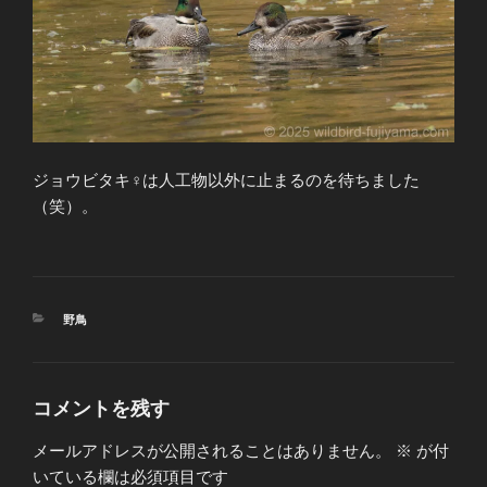
ジョウビタキ♀は人工物以外に止まるのを待ちました
（笑）。
カ
野鳥
テ
ゴ
リ
ー
コメントを残す
メールアドレスが公開されることはありません。
※
が付
いている欄は必須項目です