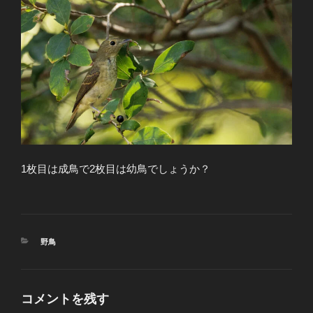
1枚目は成鳥で2枚目は幼鳥でしょうか？
カ
野鳥
テ
ゴ
リ
ー
コメントを残す