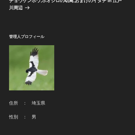
チョウゲンボウ,ホオジロの幼鳥,おまけのイタチ in 江戸
投
ー
川周辺
稿
シ
ョ
ン
管理人プロフィール
住所 ： 埼玉県
性別 ： 男