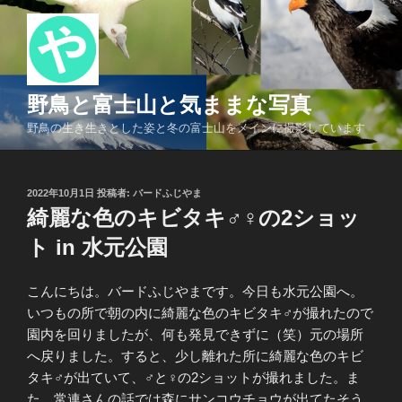
コ
ン
テ
ン
ツ
野鳥と富士山と気ままな写真
へ
野鳥の生き生きとした姿と冬の富士山をメインに撮影しています
ス
キ
ッ
投
2022年10月1日
投稿者:
バードふじやま
プ
稿
綺麗な色のキビタキ♂♀の2ショッ
日:
ト in 水元公園
こんにちは。バードふじやまです。今日も水元公園へ。
いつもの所で朝の内に綺麗な色のキビタキ♂が撮れたので
園内を回りましたが、何も発見できずに（笑）元の場所
へ戻りました。すると、少し離れた所に綺麗な色のキビ
タキ♂が出ていて、♂と♀の2ショットが撮れました。ま
た、常連さんの話では森にサンコウチョウが出てたそう