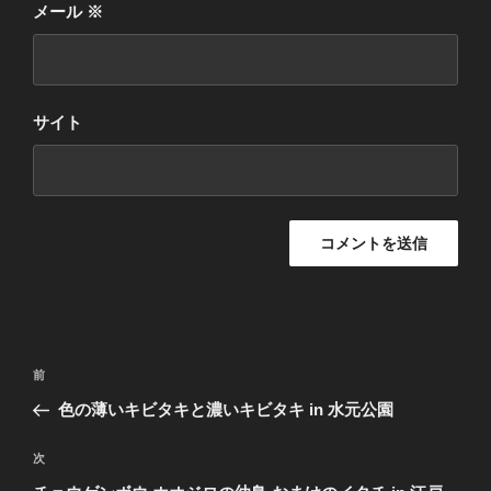
メール
※
サイト
投
前
前
稿
の
色の薄いキビタキと濃いキビタキ in 水元公園
ナ
投
ビ
稿
次
次
ゲ
の