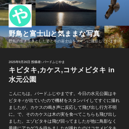
コ
ン
テ
ン
ツ
野鳥と富士山と気ままな写真
へ
野鳥の生き生きとした姿と冬の富士山をメインに撮影しています
ス
キ
ッ
投
2025年9月26日
投稿者:
バードふじやま
プ
稿
キビタキ,カケス,コサメビタキ in
日:
水元公園
こんにちは。バードふじやまです。今日の水元公園はキ
ビタキ♂が出ていたので機材をスタンバイしてすぐに撮れ
ましたが、カケスの鳴き声に反応して飛び出し行方不明
に。で、そのカケスは木の実を食べてこちらも飛び出し
ました。エゾビタキは飛び回ってましたが他に鳥影なく
最後にアカゲラを待ちましたが撮れたのはコサメビタキ