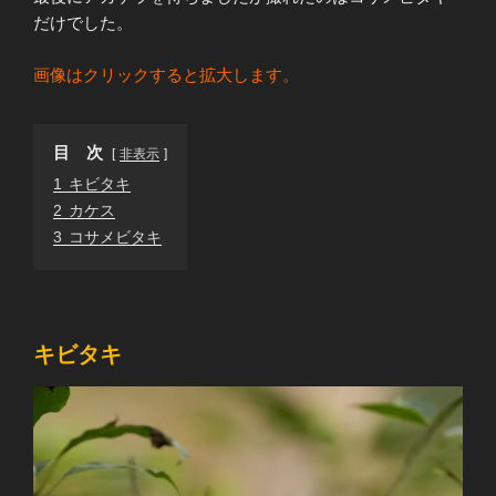
だけでした。
画像はクリックすると拡大します。
目 次
非表示
1
キビタキ
2
カケス
3
コサメビタキ
キビタキ