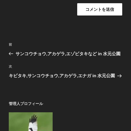
投
前
前
稿
の
サンコウチョウ,アカゲラ,エゾビタキなど in 水元公園
ナ
投
ビ
稿
次
次
ゲ
の
キビタキ,サンコウチョウ,アカゲラ,エナガ in 水元公園
投
ー
稿
シ
ョ
管理人プロフィール
ン