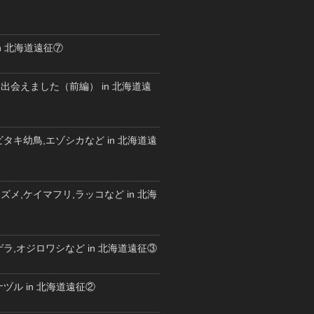
n 北海道遠征⑦
出会えました（前編） in 北海道遠
タキ幼鳥,エゾシカなど in 北海道遠
メ,ケイマフリ,ラッコなど in 北海
ラ,オジロワシなど in 北海道遠征③
ヅル in 北海道遠征②