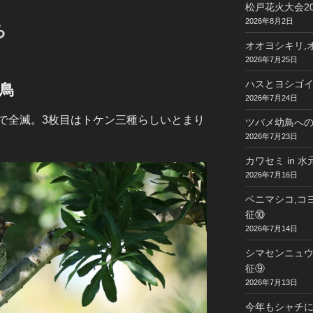
松戸花火大会20
2026年8月2日
ち
オオヨシキリ,オ
2026年7月25日
ハスとヨシゴイ 
鳥
2026年7月24日
で全滅。3枚目はトケン三種らしいとまり
ツバメ幼鳥への給
2026年7月23日
カワセミ in 
2026年7月16日
ベニマシコ,コヨ
征⑩
2026年7月14日
シマセンニュウ,
征⑨
2026年7月13日
今年もシャチに