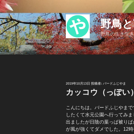
コ
ン
テ
野鳥と
ン
ツ
野鳥の生き生き
へ
ス
キ
ッ
プ
投
2019年10月13日
投稿者:
バードふじやま
稿
カッコウ（っぽい）
日:
こんにちは。バードふじやまで
したくて水元公園へ行ってみま
出ましたが日陰の葉っぱ被りば
が風が強くてダメでした。12