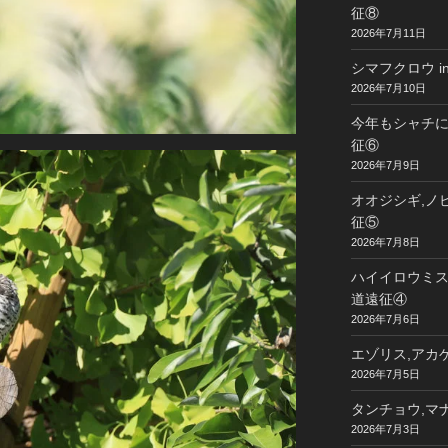
征⑧
2026年7月11日
シマフクロウ i
2026年7月10日
今年もシャチに
征⑥
2026年7月9日
オオジシギ,ノビ
征⑤
2026年7月8日
ハイイロウミスズ
道遠征④
2026年7月6日
エゾリス,アカゲ
2026年7月5日
タンチョウ,マナ
2026年7月3日