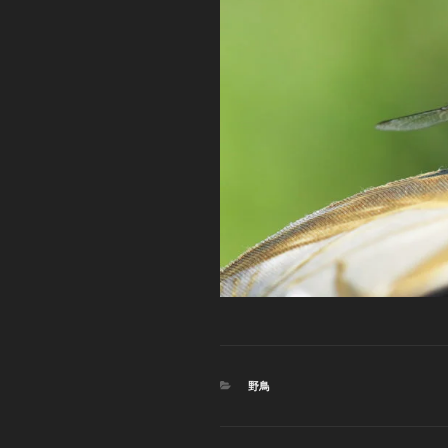
カ
野鳥
テ
ゴ
リ