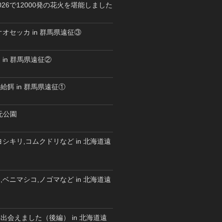
26で12000発の花火を堪能しました
オセッカ in 群馬県遠征③
in 群馬県遠征②
餌 in 群馬県遠征①
水元公園
シキリ,コムクドリなど in 北海道遠
ベニマシコ,ノゴマなど in 北海道遠
出会えました（後編） in 北海道遠