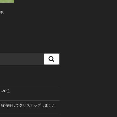
玉県
検
索
-30位
を分解清掃してグリスアップしました