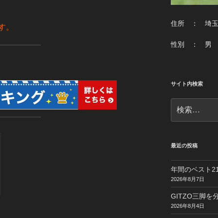
住所 ： 埼
す。
性別 ： 男
サイト内検索
検
索:
最近の投稿
年間のベスト21
2026年8月7日
GITZO三脚
2026年8月4日