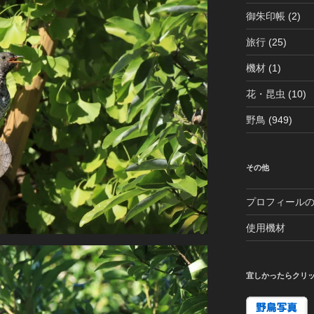
御朱印帳
(2)
旅行
(25)
機材
(1)
花・昆虫
(10)
野鳥
(949)
その他
プロフィール
使用機材
宜しかったらクリ