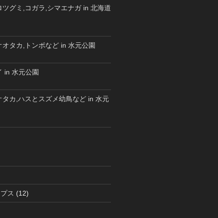
ツグミ,コガラ,シマエナガ in 北海道
オタカ,トンボなど in 水元公園
 in 水元公園
タカ,ハスとスズメ幼鳥など in 水元
ラプス
(12)