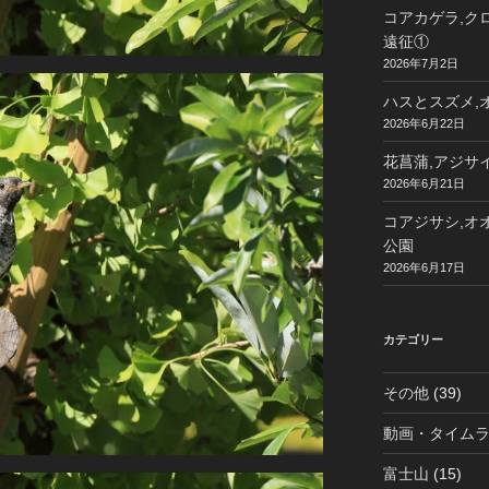
コアカゲラ,クロ
遠征①
2026年7月2日
ハスとスズメ,オ
2026年6月22日
花菖蒲,アジサイ
2026年6月21日
コアジサシ,オオ
公園
2026年6月17日
カテゴリー
その他
(39)
動画・タイム
富士山
(15)