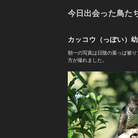
今日出会った鳥た
カッコウ（っぽい）幼
朝一の写真は日陰の葉っぱ被り
方が撮れました。