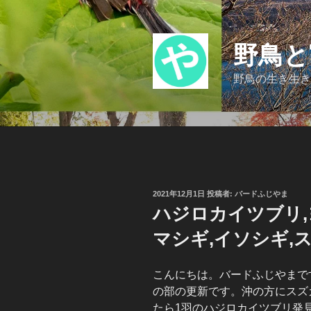
コ
ン
テ
野鳥と
ン
ツ
野鳥の生き生き
へ
ス
キ
ッ
プ
投
2021年12月1日
投稿者:
バードふじやま
稿
ハジロカイツブリ,
日:
マシギ,イソシギ,ス
こんにちは。バードふじやまです
の部の更新です。沖の方にスズ
たら1羽のハジロカイツブリ発