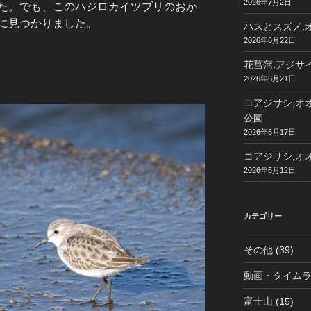
2026年7月2日
た。でも、このハジロカイツブリのおか
に見つかりました。
ハスとスズメ,オ
2026年6月22日
花菖蒲,アジサイ
2026年6月21日
コアジサシ,オオ
公園
2026年6月17日
コアジサシ,オオ
2026年6月12日
カテゴリー
その他
(39)
動画・タイム
富士山
(15)