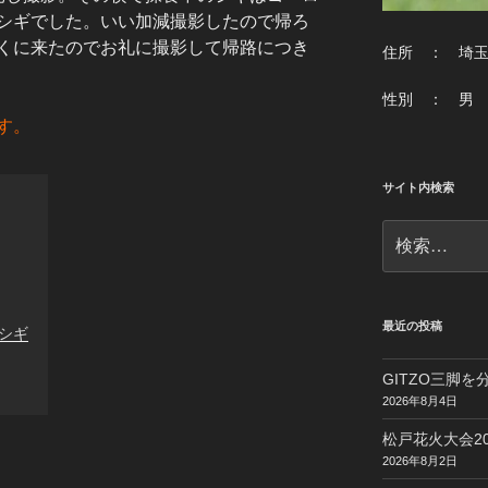
シギでした。いい加減撮影したので帰ろ
くに来たのでお礼に撮影して帰路につき
住所 ： 埼
性別 ： 男
す。
サイト内検索
検
索:
最近の投稿
シギ
GITZO三脚
2026年8月4日
松戸花火大会20
2026年8月2日