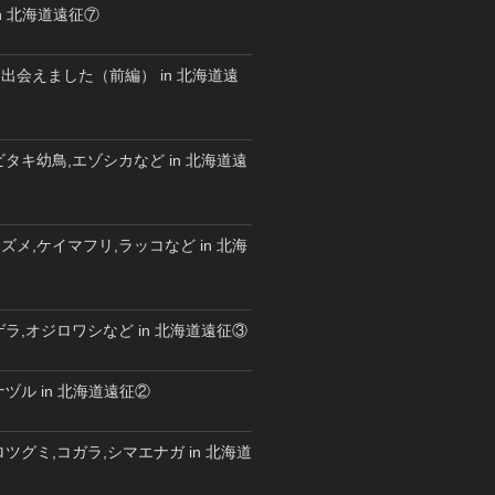
n 北海道遠征⑦
出会えました（前編） in 北海道遠
タキ幼鳥,エゾシカなど in 北海道遠
メ,ケイマフリ,ラッコなど in 北海
ラ,オジロワシなど in 北海道遠征③
ヅル in 北海道遠征②
ツグミ,コガラ,シマエナガ in 北海道