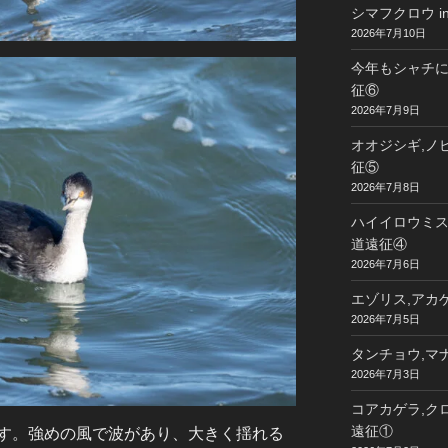
シマフクロウ i
2026年7月10日
今年もシャチに
征⑥
2026年7月9日
オオジシギ,ノビ
征⑤
2026年7月8日
ハイイロウミスズ
道遠征④
2026年7月6日
エゾリス,アカゲ
2026年7月5日
タンチョウ,マナ
2026年7月3日
コアカゲラ,クロ
遠征①
す。強めの風で波があり、大きく揺れる