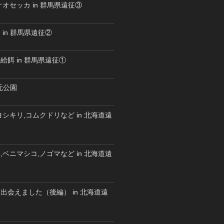
オセッカ in 群馬県遠征③
in 群馬県遠征②
餌 in 群馬県遠征①
水元公園
シキリ,コムクドリなど in 北海道遠
ベニマシコ,ノゴマなど in 北海道遠
出会えました（後編） in 北海道遠