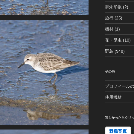
御朱印帳
(2)
旅行
(25)
機材
(1)
花・昆虫
(10)
野鳥
(948)
その他
プロフィール
使用機材
宜しかったらクリ