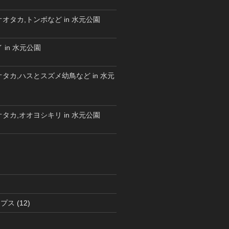
オタカ,トンボなど in 水元公園
 in 水元公園
タカ,ハスとスズメ幼鳥など in 水元
タカ,オオヨシキリ in 水元公園
ラプス
(12)