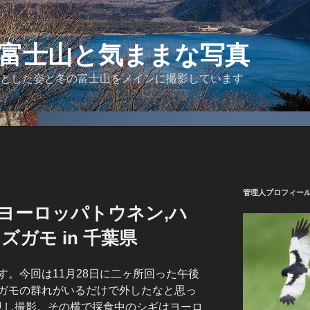
富士山と気ままな写真
とした姿と冬の富士山をメインに撮影しています
管理人プロフィー
ヨーロッパトウネン,ハ
ズガモ in 千葉県
。今回は11月28日に二ヶ所回った午後
ガモの群れがいるだけで外したなと思っ
見し撮影。その横で採食中のシギはヨーロ