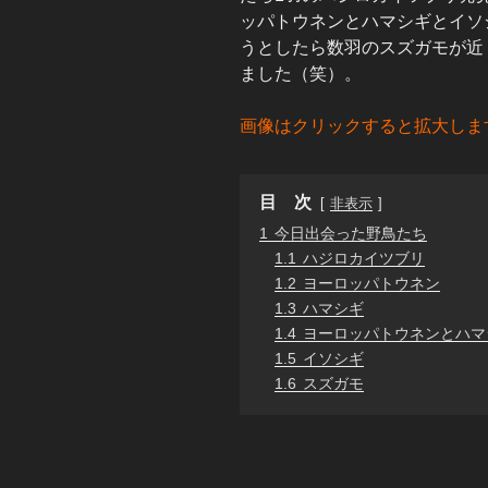
ッパトウネンとハマシギとイソ
うとしたら数羽のスズガモが近
ました（笑）。
画像はクリックすると拡大しま
目 次
非表示
1
今日出会った野鳥たち
1.1
ハジロカイツブリ
1.2
ヨーロッパトウネン
1.3
ハマシギ
1.4
ヨーロッパトウネンとハマ
1.5
イソシギ
1.6
スズガモ