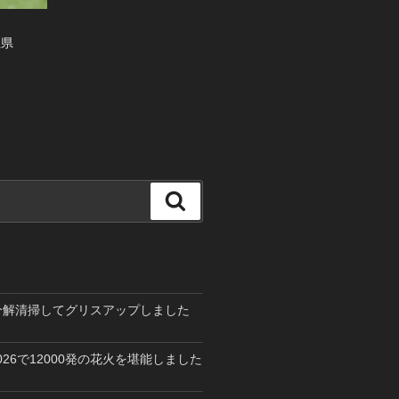
玉県
検
索
を分解清掃してグリスアップしました
26で12000発の花火を堪能しました