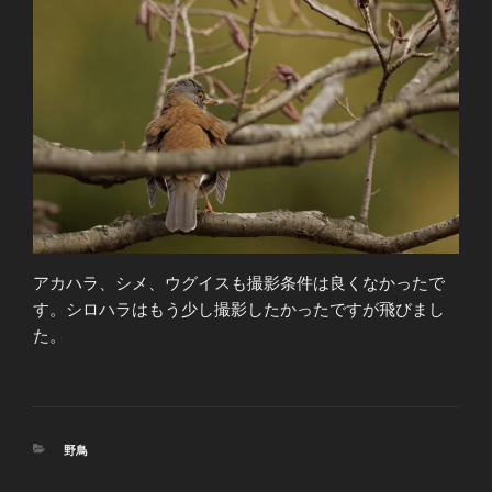
アカハラ、シメ、ウグイスも撮影条件は良くなかったで
す。シロハラはもう少し撮影したかったですが飛びまし
た。
カ
野鳥
テ
ゴ