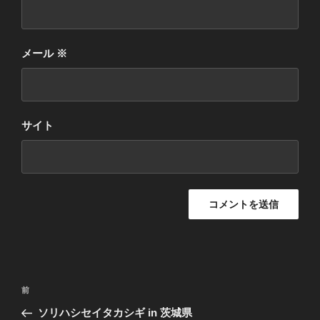
メール
※
サイト
投
前
前
稿
の
ソリハシセイタカシギ in 茨城県