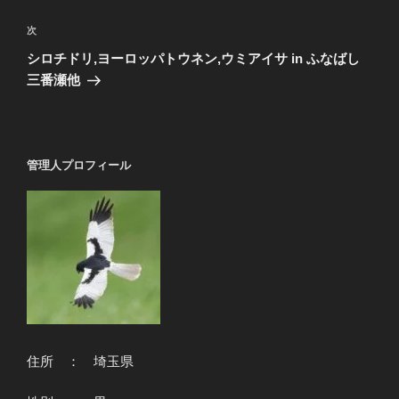
ナ
投
ビ
稿
次
次
ゲ
の
シロチドリ,ヨーロッパトウネン,ウミアイサ in ふなばし
投
ー
三番瀬他
稿
シ
ョ
ン
管理人プロフィール
住所 ： 埼玉県