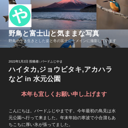
コ
ン
テ
ン
ツ
野鳥と富士山と気ままな写真
へ
野鳥の生き生きとした姿と冬の富士山をメインに撮影しています
ス
キ
ッ
投
2022年1月2日
投稿者:
バードふじやま
プ
稿
ハイタカ,ジョウビタキ,アカハラ
日:
など in 水元公園
本年も宜しくお願い申し上げます
こんにちは。バードふじやまです。今年最初の鳥見は水
元公園へ行って来ました。年末年始の寒波で小合溜もあ
ちこちに厚い氷が張ってました。