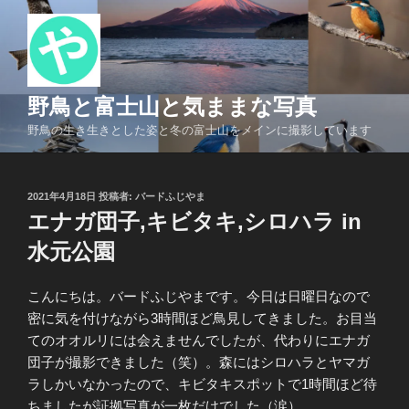
コ
ン
テ
ン
ツ
野鳥と富士山と気ままな写真
へ
野鳥の生き生きとした姿と冬の富士山をメインに撮影しています
ス
キ
ッ
投
2021年4月18日
投稿者:
バードふじやま
プ
稿
エナガ団子,キビタキ,シロハラ in
日:
水元公園
こんにちは。バードふじやまです。今日は日曜日なので
密に気を付けながら3時間ほど鳥見してきました。お目当
てのオオルリには会えませんでしたが、代わりにエナガ
団子が撮影できました（笑）。森にはシロハラとヤマガ
ラしかいなかったので、キビタキスポットで1時間ほど待
ちましたが証拠写真が一枚だけでした（涙）。