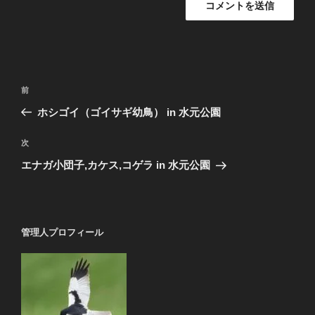
投
前
前
稿
の
ホシゴイ（ゴイサギ幼鳥） in 水元公園
ナ
投
ビ
稿
次
次
ゲ
の
エナガ小団子,カケス,コゲラ in 水元公園
投
ー
稿
シ
ョ
管理人プロフィール
ン