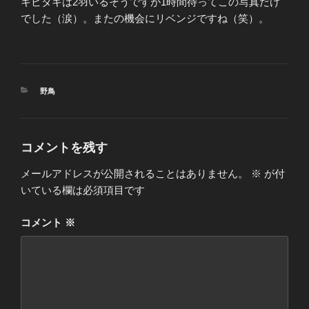
キビタキは2羽いるそうですが1時間待ってこの写真だけ
でした（涙）。またの機会にリベンジですね（笑）。
カ
野鳥
テ
ゴ
リ
ー
コメントを残す
メールアドレスが公開されることはありません。
※
が付
いている欄は必須項目です
コメント
※