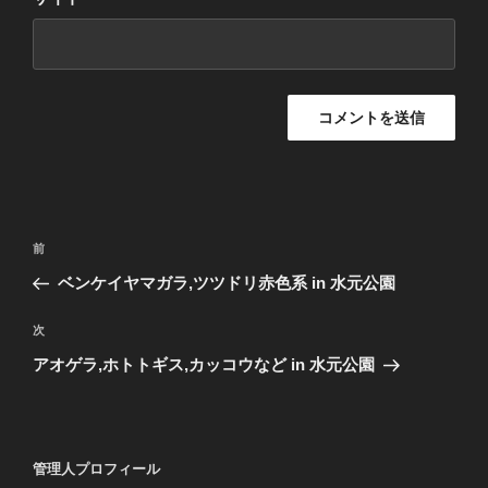
投
前
前
稿
の
ベンケイヤマガラ,ツツドリ赤色系 in 水元公園
ナ
投
ビ
稿
次
次
ゲ
の
アオゲラ,ホトトギス,カッコウなど in 水元公園
投
ー
稿
シ
ョ
管理人プロフィール
ン