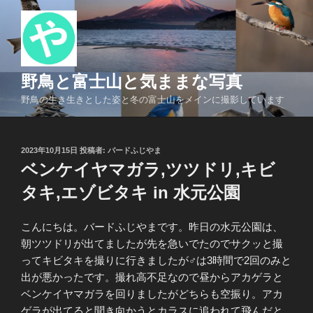
コ
ン
テ
ン
ツ
野鳥と富士山と気ままな写真
へ
野鳥の生き生きとした姿と冬の富士山をメインに撮影しています
ス
キ
ッ
投
2023年10月15日
投稿者:
バードふじやま
プ
稿
ベンケイヤマガラ,ツツドリ,キビ
日:
タキ,エゾビタキ in 水元公園
こんにちは。バードふじやまです。昨日の水元公園は、
朝ツツドリが出てましたが先を急いでたのでサクッと撮
ってキビタキを撮りに行きましたが♂は3時間で2回のみと
出が悪かったです。撮れ高不足なので昼からアカゲラと
ベンケイヤマガラを回りましたがどちらも空振り。アカ
ゲラが出てると聞き向かうとカラスに追われて飛んだと