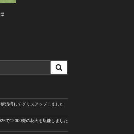
玉県
検
索
を分解清掃してグリスアップしました
26で12000発の花火を堪能しました