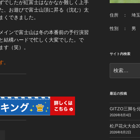
ずでしたが紅富士はなかなか難しく上手
た、お遊びで富士山頂に昇る（沈む）太
住所 ： 埼
まくできました。
性別 ： 男
メインで富士山は冬の本番前の予行演習
と結構ハードで忙しく大変でした。で
ます（笑）。
サイト内検索
す。
検
索:
最近の投稿
GITZO三脚
2026年8月4日
松戸花火大会20
2026年8月2日