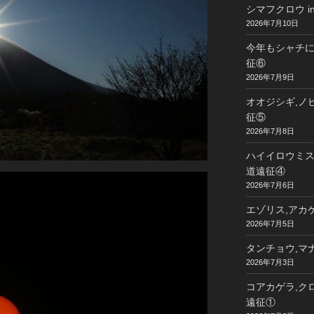
シマフクロウ i
2026年7月10日
今年もシャチに
征⑥
2026年7月9日
オオジシギ,ノビ
征⑤
2026年7月8日
ハイイロウミスズ
道遠征④
2026年7月6日
エゾリス,アカゲ
2026年7月5日
タンチョウ,マナ
2026年7月3日
コアカゲラ,クロ
遠征①