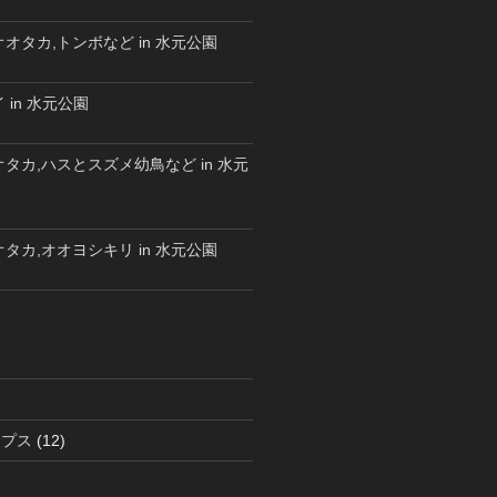
オタカ,トンボなど in 水元公園
 in 水元公園
タカ,ハスとスズメ幼鳥など in 水元
タカ,オオヨシキリ in 水元公園
ラプス
(12)