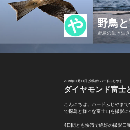
コ
ン
テ
野鳥と
ン
ツ
野鳥の生き生き
へ
ス
キ
ッ
プ
投
2019年11月11日
投稿者:
バードふじやま
稿
ダイヤモンド富士と紅富
日:
こんにちは。バードふじやまです
で探鳥と様々な富士山を撮影に
4日間とも快晴で絶好の撮影日