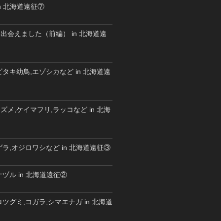
n 北海道遠征⑦
出会えました（前編） in 北海道遠
タキ幼鳥,エゾシカなど in 北海道遠
メ,ケイマフリ,ラッコなど in 北海
ラ,オジロワシなど in 北海道遠征③
ヅル in 北海道遠征②
ツグミ,コガラ,シマエナガ in 北海道