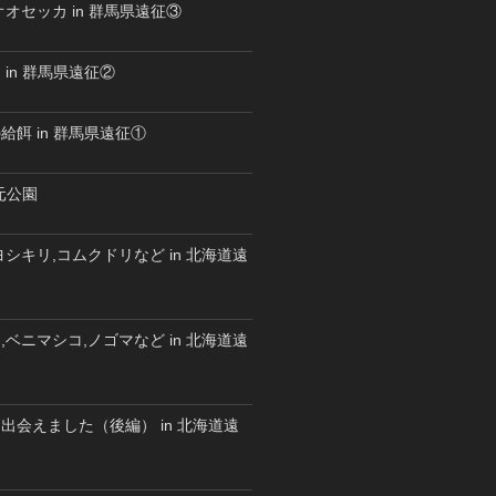
オセッカ in 群馬県遠征③
in 群馬県遠征②
餌 in 群馬県遠征①
水元公園
シキリ,コムクドリなど in 北海道遠
ベニマシコ,ノゴマなど in 北海道遠
出会えました（後編） in 北海道遠